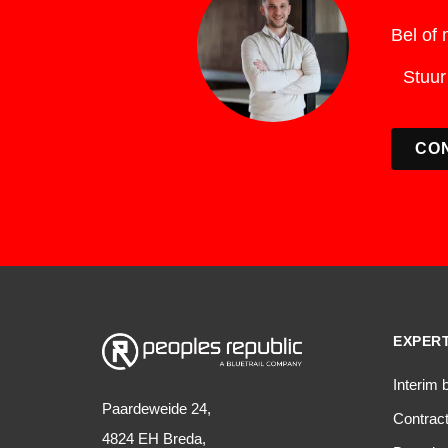
Bel of
Stuur
CO
EXPERT
Interim 
Paardeweide 24,
Contra
4824 EH Breda,