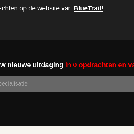
rachten op de website van
BlueTrail
!
uw nieuwe uitdaging
in 0 opdrachten en v