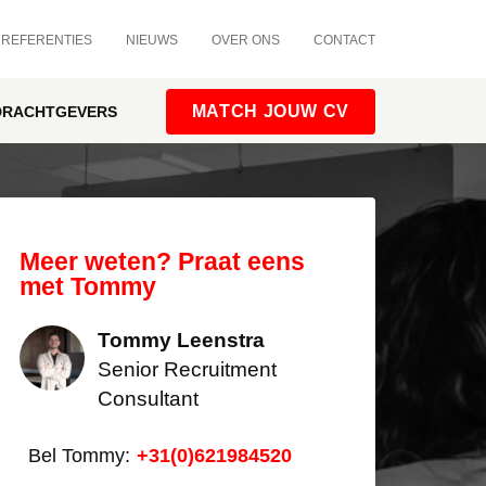
REFERENTIES
NIEUWS
OVER ONS
CONTACT
MATCH JOUW CV
DRACHTGEVERS
Meer weten? Praat eens
met Tommy
Tommy Leenstra
Senior Recruitment
Consultant
Bel Tommy:
+31(0)621984520