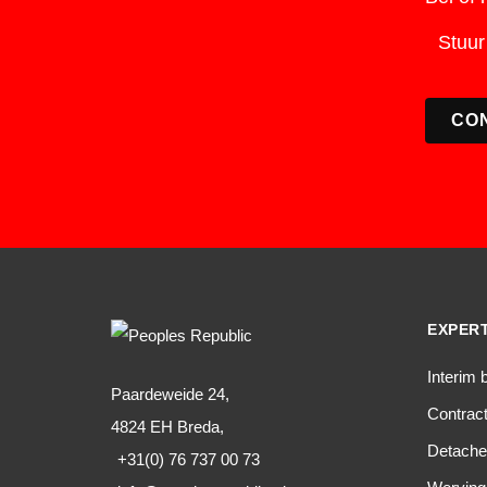
Stuu
CO
EXPERT
Interim 
Paardeweide 24,
Contra
4824 EH Breda,
Detache
+31(0) 76 737 00 73