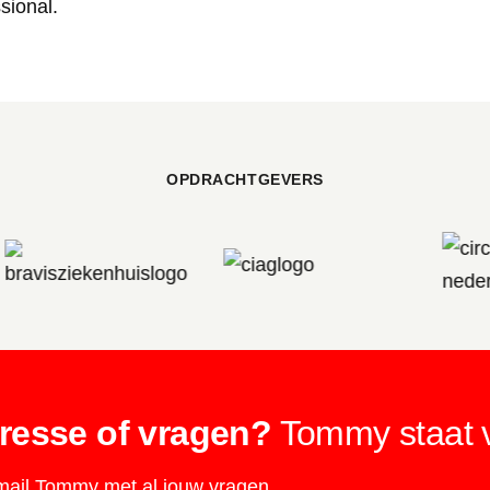
sional.
OPDRACHTGEVERS
eresse of vragen?
Tommy staat vo
 mail Tommy met al jouw vragen.