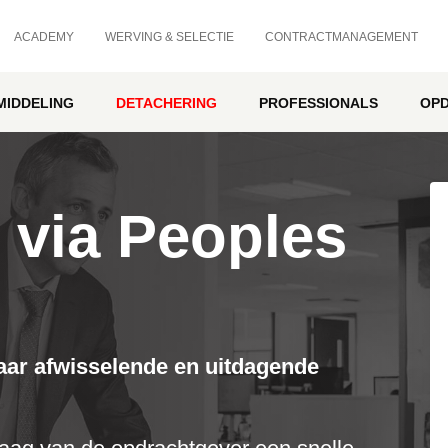
ACADEMY
WERVING & SELECTIE
CONTRACTMANAGEMENT
MIDDELING
DETACHERING
PROFESSIONALS
OP
 via Peoples
naar afwisselende en uitdagende