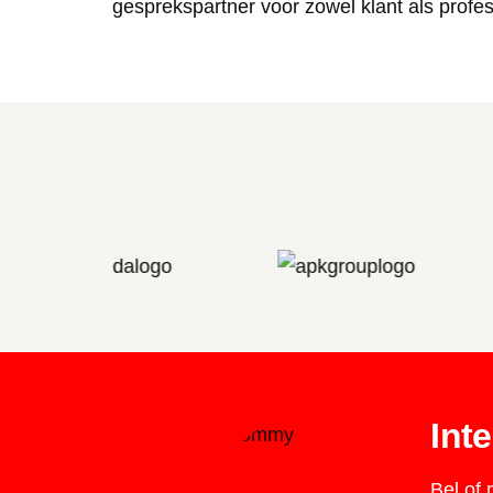
gesprekspartner voor zowel klant als profes
Int
Bel of